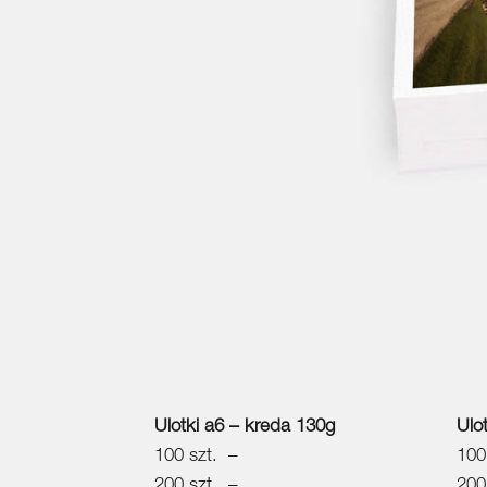
Ulotki a6 – kreda 130g
Ulo
100 szt. –
100
200 szt. –
200