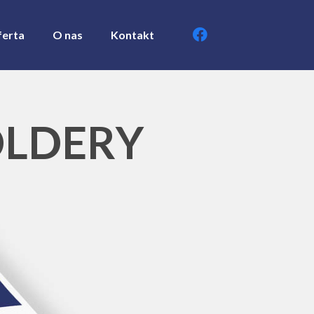
erta
O nas
Kontakt
OLDERY