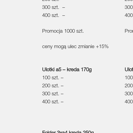
300 szt. –
300
400 szt. –
400
Promocja 1000 szt.
Pro
ceny mogą ulec zmianie +15%
Ulotki a5 – kreda 170g
Ulo
100 szt. –
100
200 szt. –
200
300 szt. –
300
400 szt. –
400