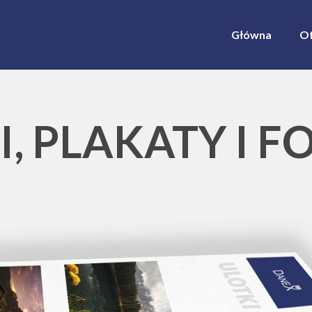
Główna
Of
I, PLAKATY I F