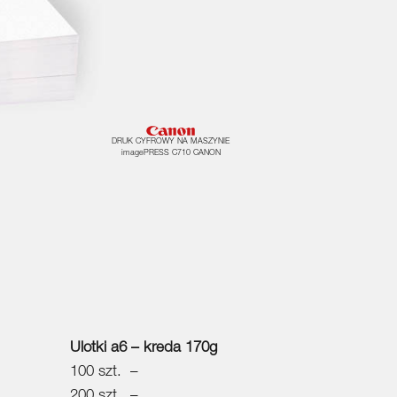
DRUK CYFROWY NA MASZYNIE
imagePRESS C710 CANON
Ulotki a6 – kreda 170g
100 szt. –
200 szt. –