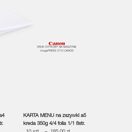
DRUK CYFROWY NA MASZYNIE
imagePRESS C710 CANON
a4
KARTA MENU na zszywki a5
r.
kreda 350g 4/4 folia 1/1 8str.
10 szt. – 185,00 zł