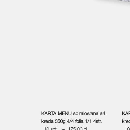
KARTA MENU spiralowana
a4
KAR
kreda 350g 4/4 folia 1/1 4str.
kred
10 szt. – 175,00 zł
10