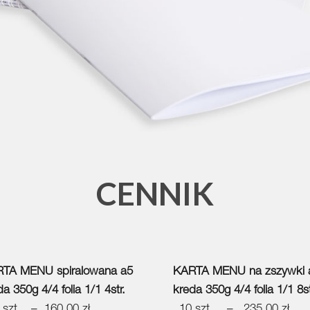
CENNIK
TA MENU spiralowana a5
KARTA MENU na zszywki 
a 350g 4/4 folia 1/1 4str.
kreda 350g 4/4 folia 1/1 8st
 szt. – 160,00 zł
10 szt. – 235,00 zł